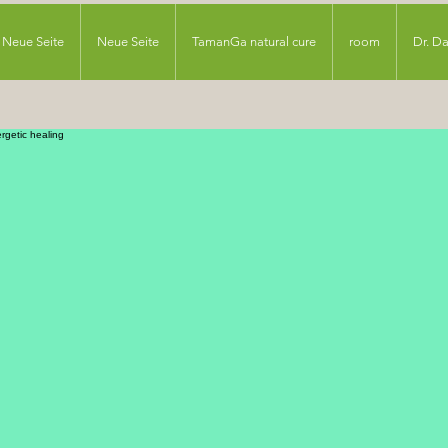
Neue Seite
Neue Seite
TamanGa natural cure
room
Dr. D