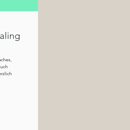
aling
aches,
auch
rzlich