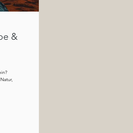
ebe &
ein?
 Natur,