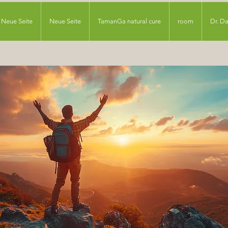
Neue Seite
Neue Seite
TamanGa natural cure
room
Dr. D