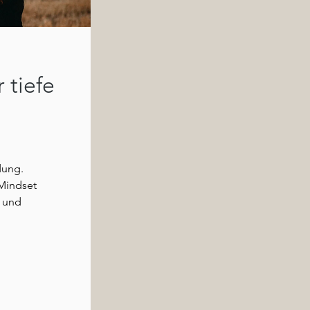
 tiefe
dung.
Mindset
t und