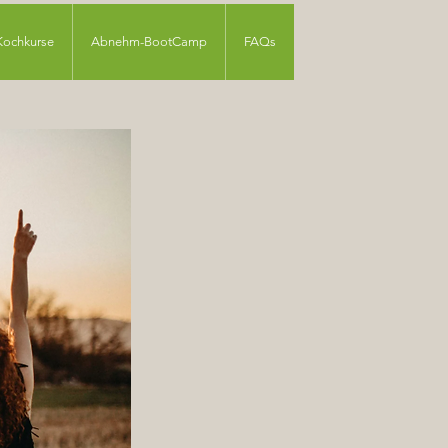
Kochkurse
Abnehm-BootCamp
FAQs