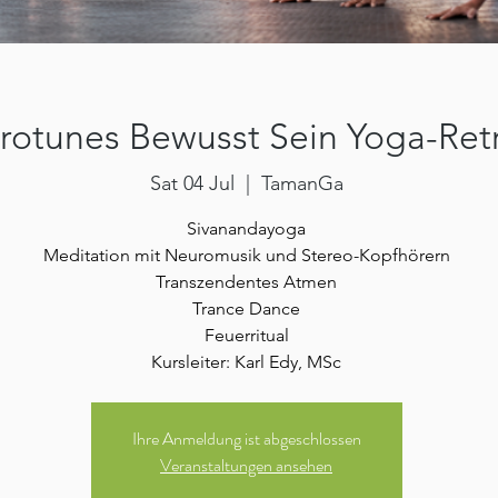
rotunes Bewusst Sein Yoga-Ret
Sat 04 Jul
  |  
TamanGa
Sivanandayoga
Meditation mit Neuromusik und Stereo-Kopfhörern
Transzendentes Atmen
Trance Dance
Feuerritual
Kursleiter: Karl Edy, MSc
Ihre Anmeldung ist abgeschlossen
Veranstaltungen ansehen