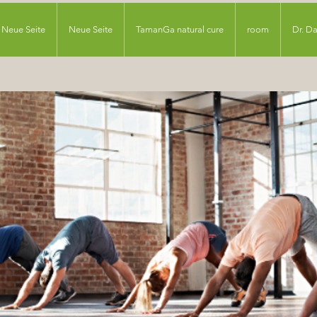
Neue Seite
Neue Seite
TamanGa natural cure
room
Dr. D