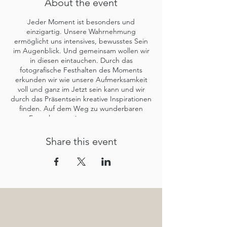
About the event
Jeder Moment ist besonders und
einzigartig. Unsere Wahrnehmung
ermöglicht uns intensives, bewusstes Sein
im Augenblick. Und gemeinsam wollen wir
in diesen eintauchen. Durch das
fotografische Festhalten des Moments
erkunden wir wie unsere Aufmerksamkeit
voll und ganz im Jetzt sein kann und wir
durch das Präsentsein kreative Inspirationen
finden. Auf dem Weg zu wunderbaren
Fotos lassen wir uns von unseren
Sinneseindrücken und den damit
verbundenen Gefühlen leiten. Ruhe, Freude
Share this event
am Fotografieren sowie das Erleben von
Versunkenheit im Augenblick lassen uns das
Geschenk des Seins erleben.
Sven Kraft:
Fotograf und
Meditationsbegeisterter
Die Leidenschaft für Licht und den Moment
begleiten mich stets beim Fotografieren.
Dabei sind Ruhe und gute
Beobachtungsgabe immer hilfreiche