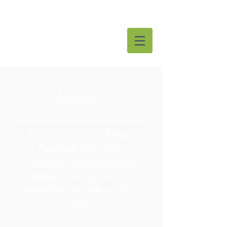
Schritt 1
Schau in deinem
Email-
Postfach
nach oder
überprüfe deinen
Spam-
Ordner
ob du gerade eine
Nachricht von uns
erhalten
hast.