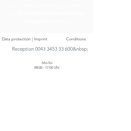
und viele Termine, bei denen
du
Ruediger online und Live
begegnen
kannst.
Data protection | Imprint
Conditions
Reception 0043 3453 33 600&nbsp;
Mo-So
08:00 - 17:00 Uhr
CONTACT • DIRECTIONS &gt;&gt;&gt;
Jetzt zum Newsletter anmelden