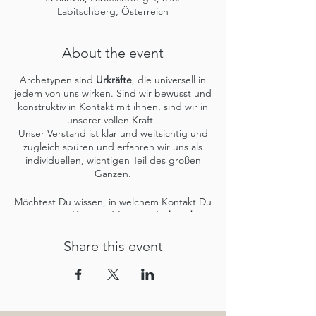
Labitschberg, Österreich
About the event
Archetypen sind
Urkräfte
, die universell in
jedem von uns wirken. Sind wir bewusst und
konstruktiv in Kontakt mit ihnen, sind wir in
unserer vollen Kraft.
Unser Verstand ist klar und weitsichtig und
zugleich spüren und erfahren wir uns als
individuellen, wichtigen Teil des großen
Ganzen.
Möchtest Du wissen, in welchem Kontakt Du
mit Deiner
Königin, Magierin, Liebenden
und
Kriegerin
bist?
Wo die
Schattenseiten
liegen und wo das
Share this event
Licht
strahlt?
Und was das Ganze mit
Deinem
Wohlbefinden
und
ganzheitlicher
Gesundheit
zu tun hat?