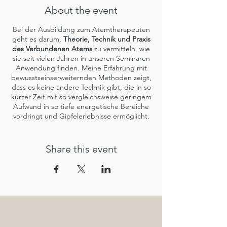
About the event
Bei der Ausbildung zum Atemtherapeuten
geht es darum,
Theorie, Technik und Praxis
des Verbundenen Atems
zu vermitteln, wie
sie seit vielen Jahren in unseren Seminaren
Anwendung finden. Meine Erfahrung mit
bewusstseinserweiternden Methoden zeigt,
dass es keine andere Technik gibt, die in so
kurzer Zeit mit so vergleichsweise geringem
Aufwand in so tiefe energetische Bereiche
vordringt und Gipfelerlebnisse ermöglicht.
Atem ist der deutlichste Ausdruck unseres
Lebens in der Polarität. Der Zusammenhang
Share this event
zwischen Atem und Leben und
insbesondere Seele ist den Menschen seit
alters her bewusst. Das
indische „Mahatma“
heißt nicht nur große Seele sondern auch
großer Atem. Das griechische „Psyche“
meint Seele und Hauch, das lateinische
„Inspiration“ spricht für sich.
Mit dem Atem
zu wachsen
, war immer und bleibt Eine