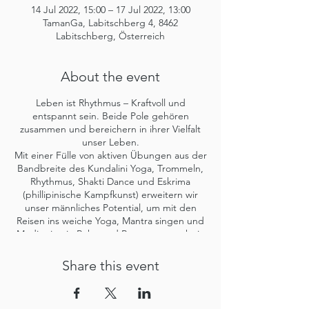
14 Jul 2022, 15:00 – 17 Jul 2022, 13:00
TamanGa, Labitschberg 4, 8462
Labitschberg, Österreich
About the event
Leben ist Rhythmus – Kraftvoll und
entspannt sein. Beide Pole gehören
zusammen und bereichern in ihrer Vielfalt
unser Leben.
Mit einer Fülle von aktiven Übungen aus der
Bandbreite des Kundalini Yoga, Trommeln,
Rhythmus, Shakti Dance und Eskrima
(phillipinische Kampfkunst) erweitern wir
unser männliches Potential, um mit den
Reisen ins weiche Yoga, Mantra singen und
Meditation in Ruhe und Bewegung mehr in
unsere weibliche Seite zu kommen. Aus
dieser Synthese entsteht eine kraftvolle und
Share this event
entspannte Persönlichkeit.
Entdecke deine Potentiale und erlebe
Authentizität und Freude, Kraft und