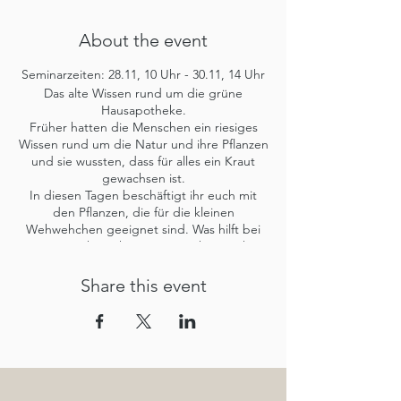
About the event
Seminarzeiten: 28.11, 10 Uhr - 30.11, 14 Uhr
Das alte Wissen rund um die grüne
Hausapotheke.
Früher hatten die Menschen ein riesiges
Wissen rund um die Natur und ihre Pflanzen
und sie wussten, dass für alles ein Kraut
gewachsen ist.
In diesen Tagen beschäftigt ihr euch mit
den Pflanzen, die für die kleinen
Wehwehchen geeignet sind. Was hilft bei
Husten, Rückenschmerzen, Insektenstichen,
kleinen Verletzungen und Co…..
Theresa zeigt euch die wichtigsten
Share this event
Heilpflanzen für die Hausapotheke und wie
man sie richtig sammelt und verarbeitet.
Erklärt euch die verschiedenen
Anwendungsmöglichkeiten von Wickel,
Salbe, Tinkturen und Co.
Gemeinsam macht ihr zuckerfreie
Hustenbonbons, eine Pechsalbe, ein