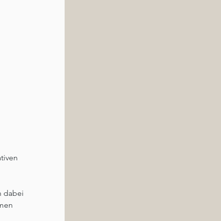
tiven 
 dabei 
hmen 