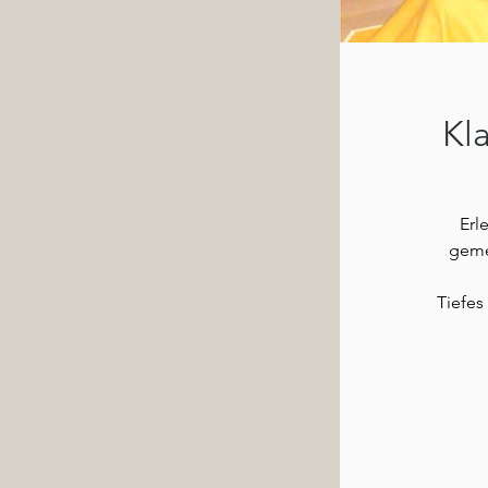
Kl
Erl
geme
Tiefes