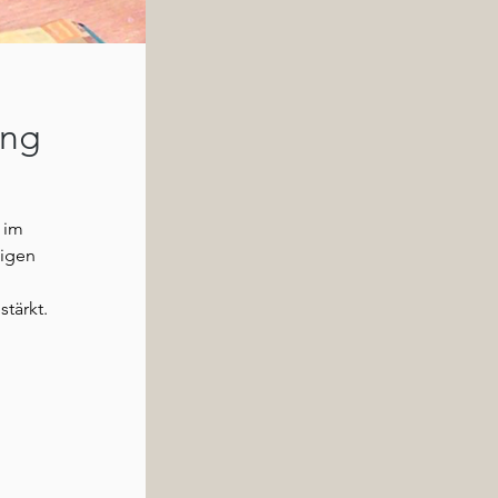
ing
 im
tigen
tärkt.