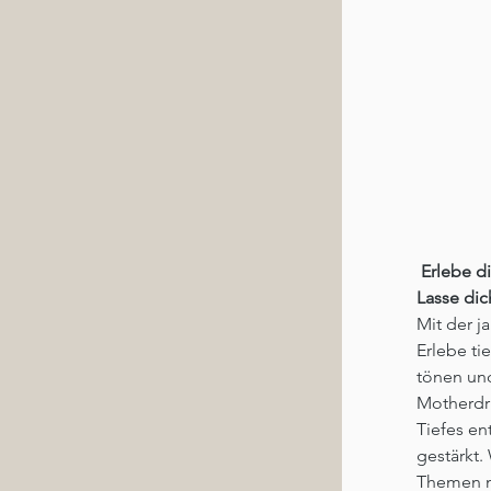
Erlebe d
Lasse dic
Mit der j
Erlebe t
tönen un
Motherdr
Tiefes en
gestärkt.
Themen mi