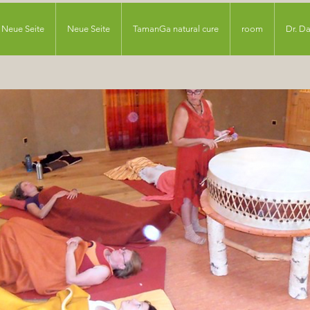
Neue Seite
Neue Seite
TamanGa natural cure
room
Dr. D