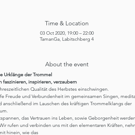
Time & Location
03 Oct 2020, 19:00 – 22:00
TamanGa, Labitschberg 4
About the event
ie Urklänge der Trommel
h faszinieren, inspirieren, verzaubern
ahreszeitlichen Qualität des Herbstes einschwingen. 
iefe Freude und Verbundenheit im gemeinsamen Singen, medita
d anschließend im Lauschen des kräftigen Trommelklangs der 
um. 
tspannen, das Vertrauen ins Leben, sowie Geborgenheit werden
 Wir rufen und verbinden uns mit den elementaren Kräften, ne
t hinein, wie das 