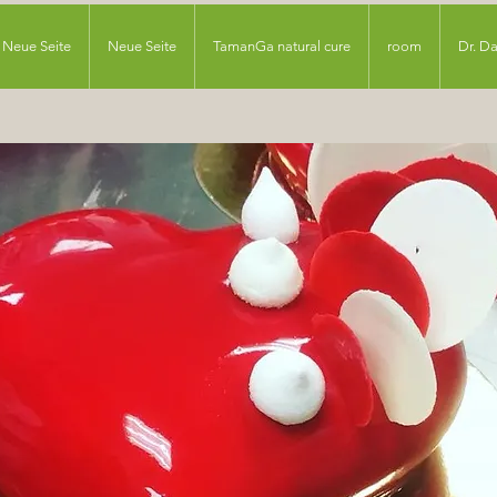
Neue Seite
Neue Seite
TamanGa natural cure
room
Dr. D