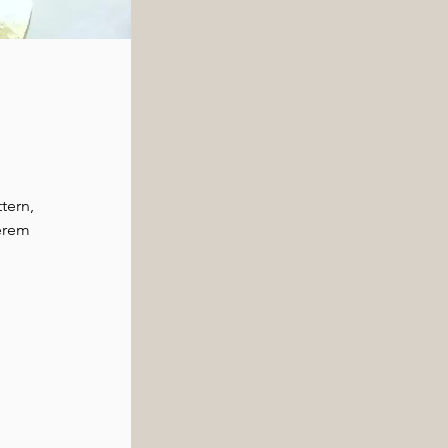
tern,
erem