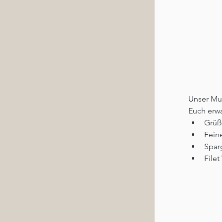
Unser Mut
Euch erwa
Grüß
Fein
Spar
File