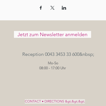
Jetzt zum Newsletter anmelden
Reception 0043 3453 33 600&nbsp;
Mo-So
08:00 - 17:00 Uhr
CONTACT • DIRECTIONS &gt;&gt;&gt;