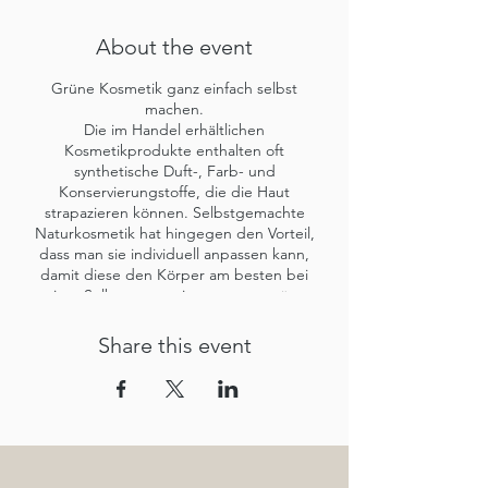
About the event
Grüne Kosmetik ganz einfach selbst
machen.
Die im Handel erhältlichen
Kosmetikprodukte enthalten oft
synthetische Duft-, Farb- und
Konservierungstoffe, die die Haut
strapazieren können. Selbstgemachte
Naturkosmetik hat hingegen den Vorteil,
dass man sie individuell anpassen kann,
damit diese den Körper am besten bei
seiner Selbstregenerierung unterstützt.
Zusätzlich sparen wir dadurch unnötigen
Müll. Bei diesem 2-tägigen Kurs lernt ihr die
Share this event
Basics rund um die Naturkosmetik. Welche
Pflanzen sind geeignet, welche Öle....., was
gilt zu beachten und wie passe ich meine
Kosmetik meiner Haut an. Zusätzlich erfahrt
ihr viel über Apfelessig, ein Naturprodukt
dessen Vielseitigkeit leider etwas in
Vergessenheit geraten ist. Die Bandbreite