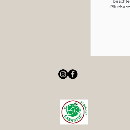
beachten
Räuchermi
in einer
mit tie