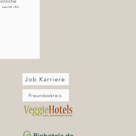
sönliche
zeigt dir
rken und
kannst.
Job Karriere
Freundeskreis