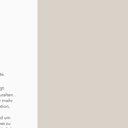
te.
gt.
uralten
r mehr
tion,
nd um
as zu