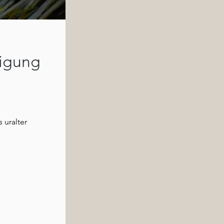
nigung
 uralter