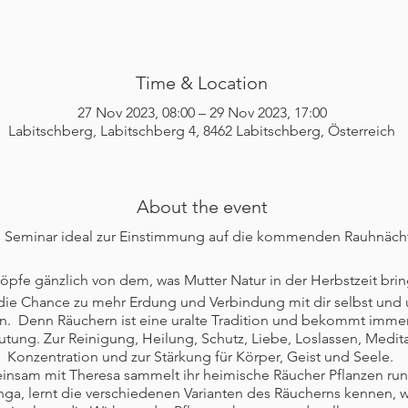
Time & Location
27 Nov 2023, 08:00 – 29 Nov 2023, 17:00
Labitschberg, Labitschberg 4, 8462 Labitschberg, Österreich
About the event
n Seminar ideal zur Einstimmung auf die kommenden Rauhnäch
öpfe gänzlich von dem, was Mutter Natur in der Herbstzeit brin
die Chance zu mehr Erdung und Verbindung mit dir selbst und 
en. Denn Räuchern ist eine uralte Tradition und bekommt imme
tung. Zur Reinigung, Heilung, Schutz, Liebe, Loslassen, Medita
Konzentration und zur Stärkung für Körper, Geist und Seele.
nsam mit Theresa sammelt ihr heimische Räucher Pflanzen ru
ga, lernt die verschiedenen Varianten des Räucherns kennen, w