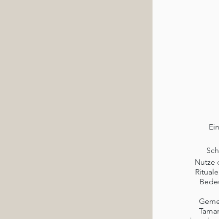
Ei
Sch
Nutze 
Ritual
Bedeu
Gemei
Taman