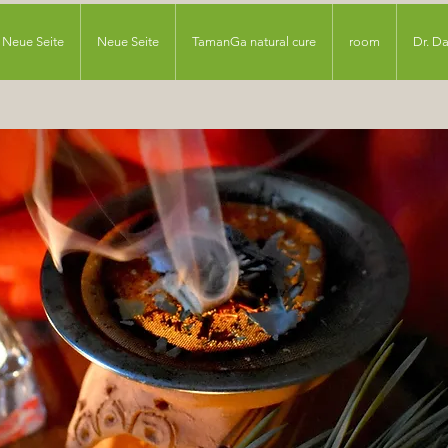
Neue Seite
Neue Seite
TamanGa natural cure
room
Dr. D