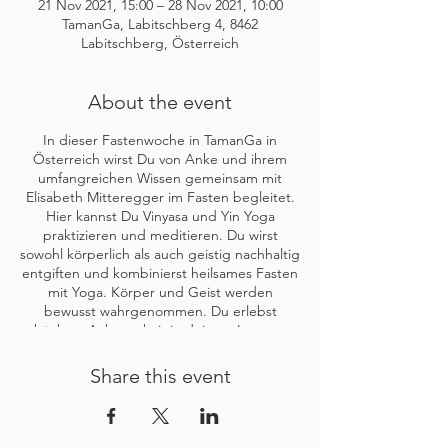
21 Nov 2021, 15:00 – 28 Nov 2021, 10:00
TamanGa, Labitschberg 4, 8462
Labitschberg, Österreich
About the event
In dieser Fastenwoche in TamanGa in
Österreich wirst Du von Anke und ihrem
umfangreichen Wissen gemeinsam mit
Elisabeth Mitteregger im Fasten begleitet.
Hier kannst Du Vinyasa und Yin Yoga
praktizieren und meditieren. Du wirst
sowohl körperlich als auch geistig nachhaltig
entgiften und kombinierst heilsames Fasten
mit Yoga. Körper und Geist werden
bewusst wahrgenommen. Du erlebst
höchste Achtsamkeit in deinem Inneren
und in Deinem Außen.
Share this event
WAS ERWARTET DICH?
Du trittst in der
Fastenwoche wieder bewusster in
Beziehung mit Deinem eigenen Inneren
und findest eine ganzheitliche Balance von