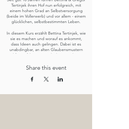
Tertinjek ihren Hof nun erfolgreich, mit
einem hohen Grad an Selbstversorgung
(beide im Vollerwerb) und vor allem - einem
glücklichen, selbstbestimmten Leben.
In diesem Kurs erzählt Bettina Tertinjek, wie
sie es machen und worauf es ankommt,
dass Ideen auch gelingen. Dabei ist es
unabdingbar, an alten Glaubensmustern
und festgefahrenen Gedanken zu arbeiten.
Nimm die Fäden deines Lebens selbst in
die Hand und beginne dich und deine
Share this event
Lieben wieder mit Hausgemachtem zu
versorgen. Spüre, wie erfüllt man sich fühlt,
wenn man das, was man wirklich braucht, zu
einem großen Teil selbst machen kann. Die
Energie und Qualität dahinter sind sehr
besonders, was sich wiederum ganz
nebenbei sehr positiv auf unsere
Gesundheit auswirkt.
Wie kann Selbstversorgung funktionieren?
Wo soll/kann man damit anfangen?
Warum ist es so wertvoll, vieles selbst zu