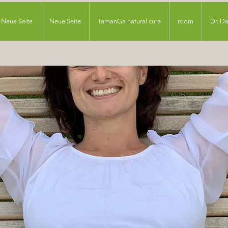
Neue Seite
Neue Seite
TamanGa natural cure
room
Dr. D