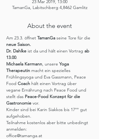
23 Mar 2019, 13:00
TamanGa, Labitschberg 4,8462 Gamlitz
About the event
Am 23.3. öffnet 
TamanGa
 seine Tore für die 
neue Saison. 
Dr. Dahlke
 ist da und hält einen Vortrag 
ab 
13.00
. 
Michaela Kermann
, unsere 
Yoga 
Therapeutin 
macht ein spezielles 
Frühlingsyoga und Eva Gassmann, Peace 
Food 
Coach 
hält einen Vortrag über 
vegane Ernährung nach Peace Food und 
stellt das 
Peace-Food Konzept für die 
Gastronomie 
vor. 
Kinder sind bei Karin Siakkos bis 17°° gut 
aufgehoben. 
Teilnahme kostenlos aber bitte unbedingt 
anmelden: 
office@tamanga.at