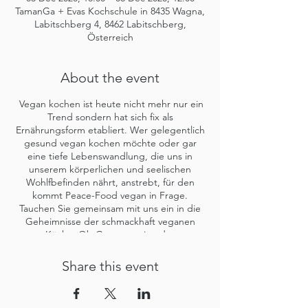
TamanGa + Evas Kochschule in 8435 Wagna,
Labitschberg 4, 8462 Labitschberg,
Österreich
About the event
Vegan kochen ist heute nicht mehr nur ein
Trend sondern hat sich fix als
Ernährungsform etabliert. Wer gelegentlich
gesund vegan kochen möchte oder gar
eine tiefe Lebenswandlung, die uns in
unserem körperlichen und seelischen
Wohlfbefinden nährt, anstrebt, für den
kommt Peace-Food vegan in Frage.
Tauchen Sie gemeinsam mit uns ein in die
Geheimnisse der schmackhaft veganen
Küche. Ob Gastronomie oder
Familienküche – allgemeine Basics der
veganen Küche als Bestandteil einer
Share this event
ausgewogenen Ernährung nach Peace-
Food bis zu tollen Menüs für jeden Anlass.
Sie erhalten viel theoretisches Wissen