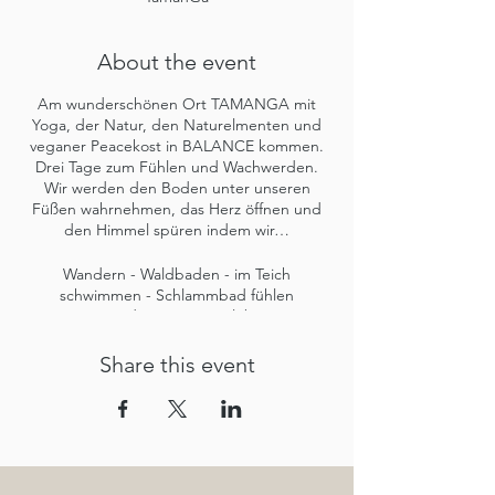
About the event
Am wunderschönen Ort TAMANGA mit
Yoga, der Natur, den Naturelmenten und
veganer Peacekost in BALANCE kommen.
Drei Tage zum Fühlen und Wachwerden.
Wir werden den Boden unter unseren
Füßen wahrnehmen, das Herz öffnen und
den Himmel spüren indem wir…
Wandern - Waldbaden - im Teich
schwimmen - Schlammbad fühlen
Morgendämmerung erleben -
Sonnenuntergang genießen
viel achtsames Yoga in der Natur und in
Share this event
wunderschönen Räumen machen
in Hängematten & Hängeschaukeln
schweben - in den Himmel voller Sterne
schauen
Wolken ziehen lassen - auf beiden Beinen
stehen - uns in den Himmel strecken