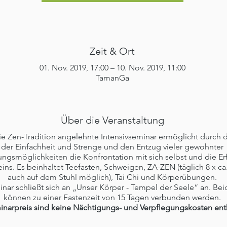
Zeit & Ort
01. Nov. 2019, 17:00 – 10. Nov. 2019, 11:00
TamanGa
Über die Veranstaltung
ie Zen-Tradition angelehnte Intensivseminar ermöglicht durch d
der Einfachheit und Strenge und den Entzug vieler gewohnter
ngsmöglichkeiten die Konfrontation mit sich selbst und die Er
eins. Es beinhaltet Teefasten, Schweigen, ZA-ZEN (täglich 8 x ca
auch auf dem Stuhl möglich), Tai Chi und Körperübungen.
nar schließt sich an „Unser Körper - Tempel der Seele“ an. Bei
können zu einer Fastenzeit von 15 Tagen verbunden werden.
inarpreis sind keine Nächtigungs- und Verpflegungskosten ent