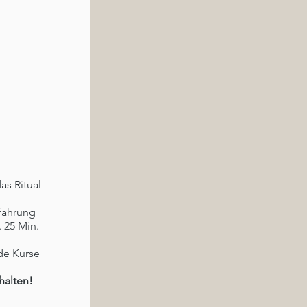
as Ritual
fahrung
. 25 Min.
de Kurse
halten!