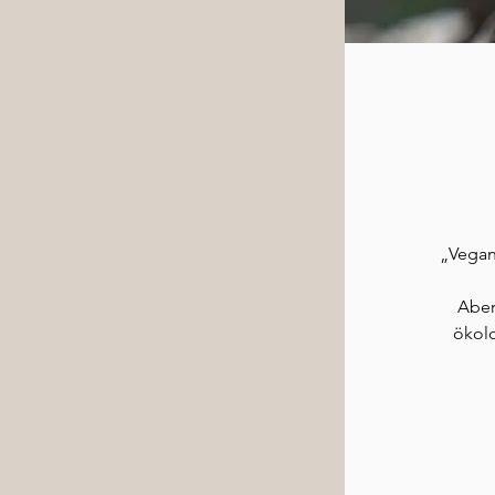
„Vegane
Aber
ökolo