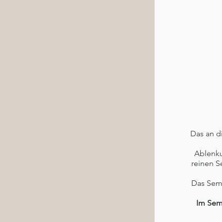
Das an d
Ablenku
reinen S
Das Semi
Im Sem