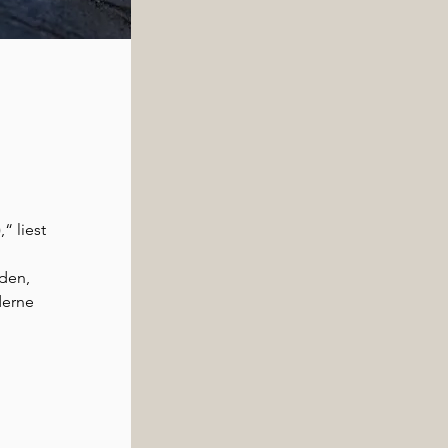
“ liest
den,
derne