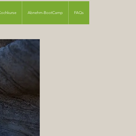
Kochkurse
Abnehm-BootCamp
FAQs