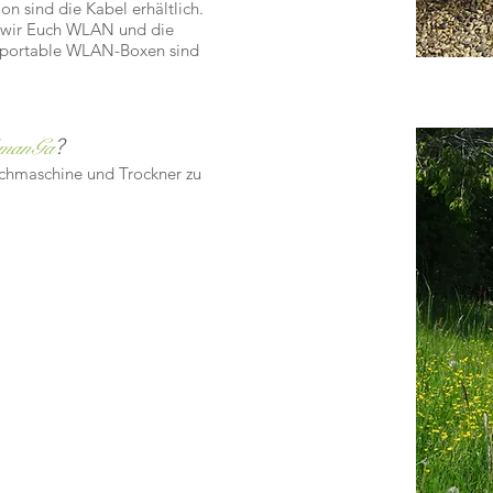
n sind die Kabel erhältlich.
n wir Euch WLAN und die
 portable WLAN-Boxen sind
?
manGa
schmaschine und Trockner zu