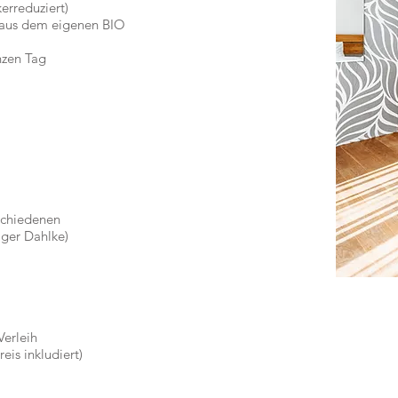
rreduziert)
s aus dem eigenen BIO
nzen Tag
schiedenen
ger Dahlke)
erleih
is inkludiert)