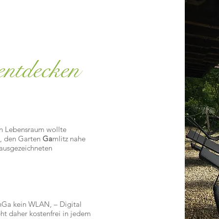
entdecken
en Lebensraum wollte
n, den Garten
Ga
mlitz nahe
ausgezeichneten
anGa kein WLAN, – Digital
eht daher kostenfrei in jedem