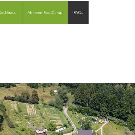
Kochkurse
Abnehm-BootCamp
FAQs