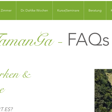
Zimmer
Dr. Dahlke Wochen
Kurse|Seminare
Beratung
FAQs
amanGa -
rken &
e
T ES?