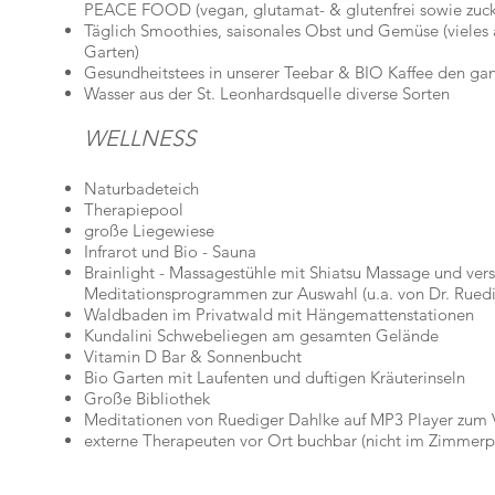
PEACE FOOD (vegan, glutamat- & glutenfrei sowie zucke
Täglich Smoothies, saisonales Obst und Gemüse (viele
Garten)
Gesundheitstees in unserer Teebar &
BIO Kaffee den ga
Wasser aus der St. Leonhardsquelle diverse Sorten
WELLNESS
Naturbadeteich
Therapiepool
große Liegewiese
Infrarot und Bio - Sauna
Brainlight - Massagestühle mit Shiatsu Massage und ver
Meditationsprogrammen zur Auswahl (u.a. von Dr. Ruedi
Waldbaden im Privatwald mit Hängemattenstationen
Kundalini Schwebeliegen am gesamten Gelände
Vitamin D Bar & Sonnenbucht
Bio Garten mit Laufenten und duftigen Kräuterinseln
Große Bibliothek
Meditationen von Ruediger Dahlke auf MP3 Player zum V
externe Therapeuten vor Ort buchbar (nicht im Zimmerpre