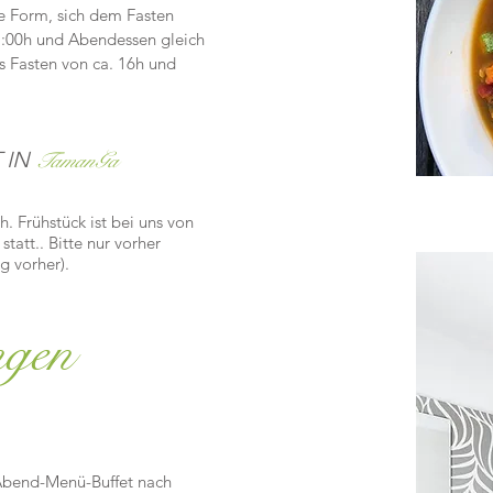
me Form, sich dem Fasten
11:00h und Abendessen gleich
s Fasten von ca. 16h und
 IN
TamanGa
. Frühstück ist bei uns von
tatt.. Bitte nur vorher
g vorher).
ngen
 Abend-Menü-Buffet
nach