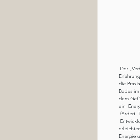
 Der „Ver
Erfahrung
die Praxi
Bades im 
dem Gefü
ein  Ener
 fördert.
 Entwickl
erleichte
Energie 