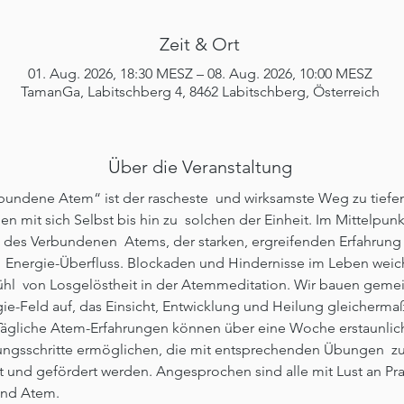
Zeit & Ort
01. Aug. 2026, 18:30 MESZ – 08. Aug. 2026, 10:00 MESZ
TamanGa, Labitschberg 4, 8462 Labitschberg, Österreich
Über die Veranstaltung
bundene Atem“ ist der rascheste  und wirksamste Weg zu tiefe
en mit sich Selbst bis hin zu  solchen der Einheit. Im Mittelpunk
s des Verbundenen  Atems, der starken, ergreifenden Erfahrung
 Energie-Überfluss. Blockaden und Hindernisse im Leben weic
hl  von Losgelöstheit in der Atemmeditation. Wir bauen geme
gie-Feld auf, das Einsicht, Entwicklung und Heilung gleicherma
 Tägliche Atem-Erfahrungen können über eine Woche erstaunlic
ungsschritte ermöglichen, die mit entsprechenden Übungen  zus
rt und gefördert werden. Angesprochen sind alle mit Lust an Pra
und Atem.