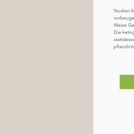
Studien b
vorbeugen
Weise Ge
Die ketog
stattdess
pflanzlic