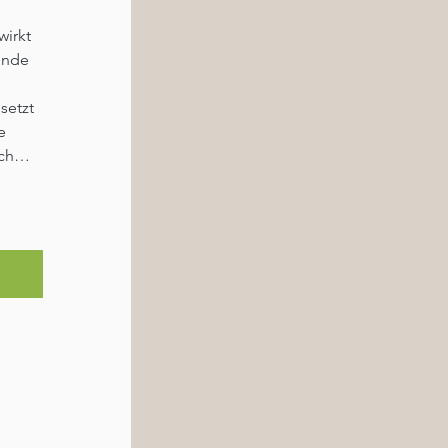
irkt 
unde 
setzt 
e 
auch…