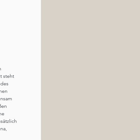
n 
t steht 
 des 
hen 
insam 
ßen 
he 
ätzlich 
na, 