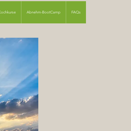
Kochkurse
Abnehm-BootCamp
FAQs