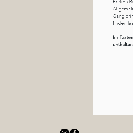
Breiten 
Allgemei
Gang brin
finden la
Im Faste
enthalten