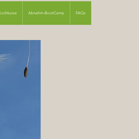
Kochkurse
Abnehm-BootCamp
FAQs