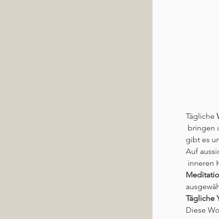
Tägliche 
 bringen 
gibt es 
Auf aussi
 inneren 
Meditati
ausgewäh
Tägliche 
Diese Woc