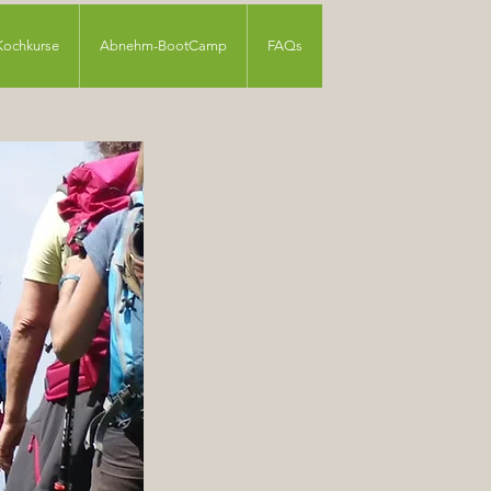
Kochkurse
Abnehm-BootCamp
FAQs