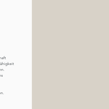
aft 
ähigkeit 
nn.
ns 
n. 