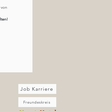
 von 
ten! 
Job Karriere
Freundeskreis