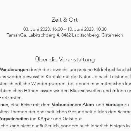
Zeit & Ort
03. Juni 2023, 16:30 – 10. Juni 2023, 10:30
TamanGa, Labitschberg 4, 8462 Labitschberg, Österreich
Über die Veranstaltung
Wanderungen
 durch die abwechslungsreiche Bilderbuchlandsch
uns wieder bewusst in Kontakt mit der Natur. Je nach Leistungsf
unterschiedliche Wandergruppen, bei denen man mitmachen ka
chtsreichen Höhen lassen wir den Blick schweifen und öffnen u
Horizonten. 
onen
, eine Reise mit dem 
Verbundenem Atem
  und 
Vorträge
 zu 
lten Themen der ganzheitlichen Gesundheit bilden den Rahme
Yogaeinheiten
 tun Körper und Geist gut. 
he kann nicht nur äußerlich, sondern auch innerlich Einiges in 