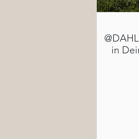
@DAHLK
in De