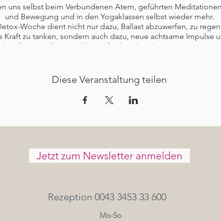
n uns selbst beim Verbundenen Atem, geführten Meditationen
und Bewegung und in den Yogaklassen selbst wieder mehr.
etox-Woche dient nicht nur dazu, Ballast abzuwerfen, zu regen
 Kraft zu tanken, sondern auch dazu, neue achtsame Impulse 
nheit für den Alltag und herausfordernde Lebensphasen mitz
er Dahlke und Anke Stadler verknüpfen theoretisches Wissen 
ss mit wohltuender und befreiender Bewegung des Yogas, heil
mkeit im Sein und reinigendem Fasten für Körper und Seele. U
Diese Veranstaltung teilen
tig, denn die Teilnehmer nehmen viel mit nach Hause, um so i
langfristig stressfreier gestalten zu können.
 Yogaunterricht bring gerne, wenn Du hast Matte, Block und Gu
Zuschuss durch die dt. Krankenkassen:
 ist als Präventivmaßnahme zur Stressbewältigung/Entspannun
Jetzt zum Newsletter anmelden
n gesetzlichen Krankenkassen nach den Richtlinien des § 20 A
kannt, so dass bis zu 599 € des Seminarpreises erstattet werden
 Dich bitte unbedingt vorher bei Deiner Krankenkasse, da der
variieren kann.
Rezeption 0043 3453 33 600
narpreis sind keine Nächtigungs- und Verpflegungskosten ent
Mo-So