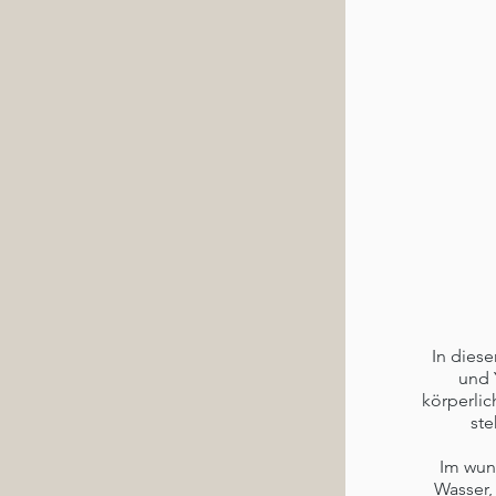
In dies
und 
körperlic
ste
Im wun
Wasser,