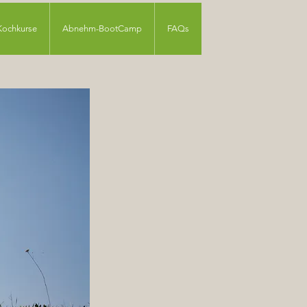
Kochkurse
Abnehm-BootCamp
FAQs