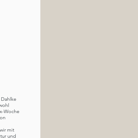
r Dahlke
wohl
tox-Woche
von
ir mit
tur und