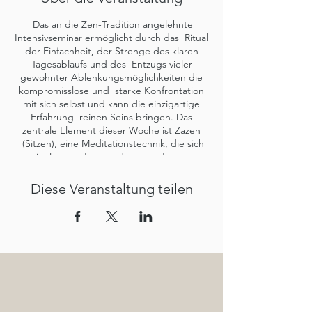
Das an die Zen-Tradition angelehnte
Intensivseminar ermöglicht durch das Ritual
der Einfachheit, der Strenge des klaren
Tagesablaufs und des Entzugs vieler
gewohnter Ablenkungsmöglichkeiten die
kompromisslose und starke Konfrontation
mit sich selbst und kann die einzigartige
Erfahrung reinen Seins bringen. Das
zentrale Element dieser Woche ist Zazen
(Sitzen), eine Meditationstechnik, die sich
im letzten Jahrhundert von Japan
ausgehend in der westlichen Welt
verbreitete. In Verbindung mit Schweigen
Diese Veranstaltung teilen
und strengem Fasten tauchen wir immer
tiefer in die Weite unseres Seins ein.
Tägliche Tai Chi-Übungen bringen uns in
Fluss, ins Hier und Jetzt - in unsere Mitte.
Was erwartet Euch: Teefasten aus frisch
zubereiteten Tees mit frischen und
getrockneten Kräutern (teils aus dem
TamanGa- Garten), Smoothies, Schweigen,
ZA-ZEN Meditation (täglich 8 x 25 Min.),