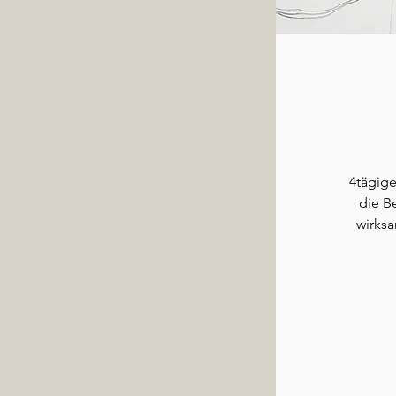
4tägige
die B
wirks