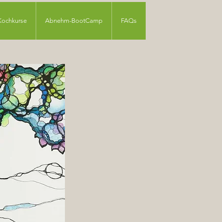
Kochkurse
Abnehm-BootCamp
FAQs