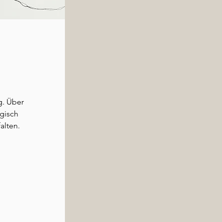
g. Über
ogisch
alten.