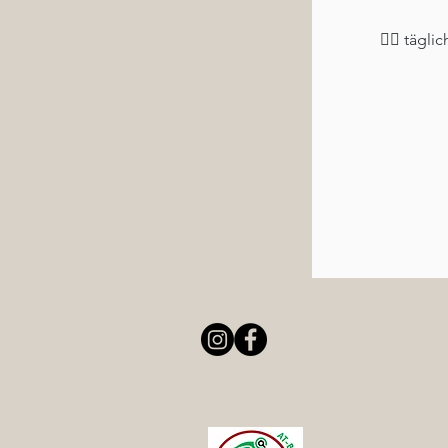
🧘‍♀️ täg