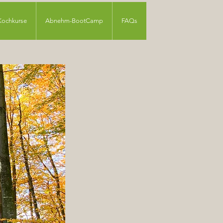
Kochkurse
Abnehm-BootCamp
FAQs