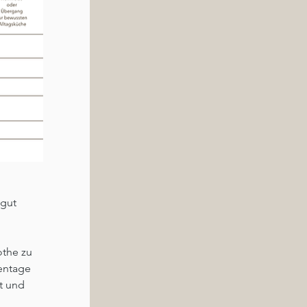
gut 
the zu 
entage 
t und 