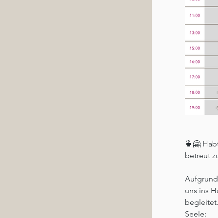
🍵🤗 Habt
betreut zu
Aufgrund 
uns ins H
begleitet
Seele:⁠