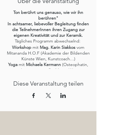
Über die Veranstaltung
Ton berührt uns genauso, wie wir ihn
berühren"
In achtsamer, liebevoller Begleitung finden
die TeilnehmerInnen ihren Zugang zur
eigenen Kreativität und
zur Keramik.
Tägliches Programm abwechselnd:
Workshop
mit
Mag. Karin Siakkos
vom
Mitananda H.O.F (Akademie der Bildenden
Künste Wien, Kunstcoach…)
Yoga
mit
Michaela Kermann
(Osteophatin,
Yogatherapie…) +
Dr. Margit Weingast
(Yoga, Coaching, Resilienz-Training)
Freitag: Yoga, gemeinsames Frühstück,
Diese Veranstaltung teilen
Abreise.
begrenzte Teilnehmerzahl: 10 Personen |
Seminarpreis € 395,-, plus Brennkosten € 30-
50,-- je nach Materialaufwand
Pensionskosten ab € 88,- im DZ/Pers./Nacht
inkl. biovegane HP
INFO + BUCHUNG +43 (0)3453 33 600 ●
office@tamanga.at • oder über diese