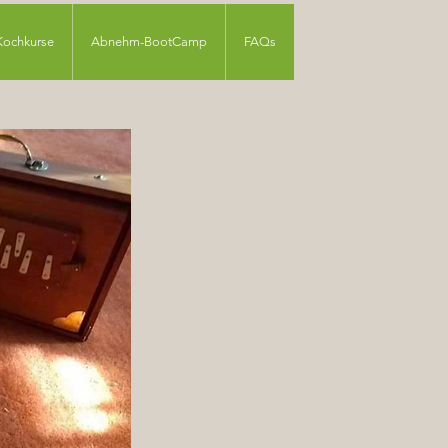
Kochkurse
Abnehm-BootCamp
FAQs