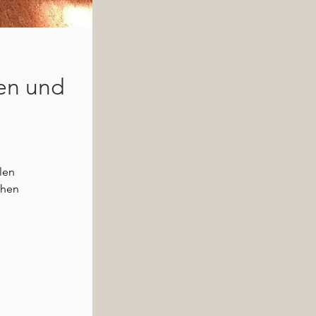
en und
len
chen