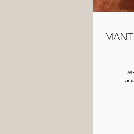
MANTR
Wir
vers