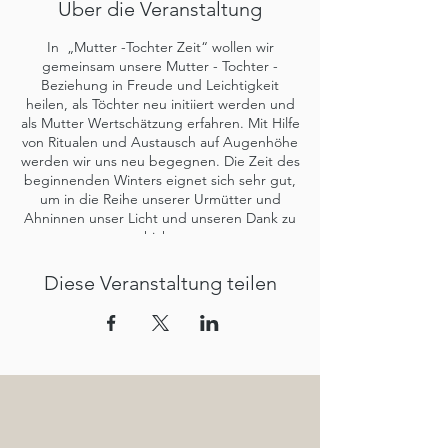
Über die Veranstaltung
In „Mutter -Tochter Zeit“ wollen wir
gemeinsam unsere Mutter - Tochter -
Beziehung in Freude und Leichtigkeit
heilen, als Töchter neu initiiert werden und
als Mutter Wertschätzung erfahren. Mit Hilfe
von Ritualen und Austausch auf Augenhöhe
werden wir uns neu begegnen. Die Zeit des
beginnenden Winters eignet sich sehr gut,
um in die Reihe unserer Urmütter und
Ahninnen unser Licht und unseren Dank zu
schicken.
Voraussetzung für dieses Wochenende ist
deine Bereitschaft, es für möglich zu halten,
Diese Veranstaltung teilen
dass etwas in Leichtigkeit NEU werden darf
:)
Altersuntergrenze: Töchter nach der
Pubertät
Altersobergrenze: selbständig gehende
Mütter
Seminarpreis:
350 Euro pro Person