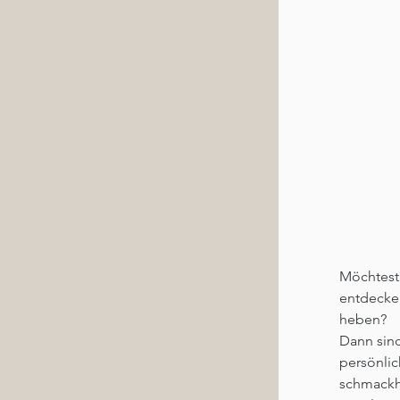
Möchtest
entdecken
heben?
Dann sind
persönlic
schmackha