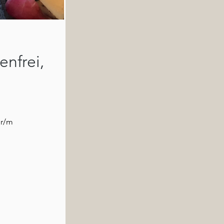
nfrei,
ur/m