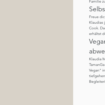
Familie z
Selbs
Freue dic
Klaudias 
Cook. Dam
erhältst d
Vegan
abwe
Klaudia M
TamanGa l
Vegan" in
tiefgehe
Begleiter