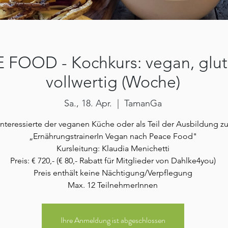
FOOD - Kochkurs: vegan, glute
vollwertig (Woche)
Sa., 18. Apr.
  |  
TamanGa
Interessierte der veganen Küche oder als Teil der Ausbildung z
„ErnährungstrainerIn Vegan nach Peace Food"
Kursleitung: Klaudia Menichetti
Preis: € 720,- (€ 80,- Rabatt für Mitglieder von Dahlke4you)
Preis enthält keine Nächtigung/Verpflegung
Max. 12 TeilnehmerInnen
Ihre Anmeldung ist abgeschlossen