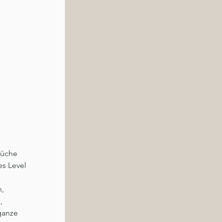
üche 
s Level 
, 
, 
ganze 