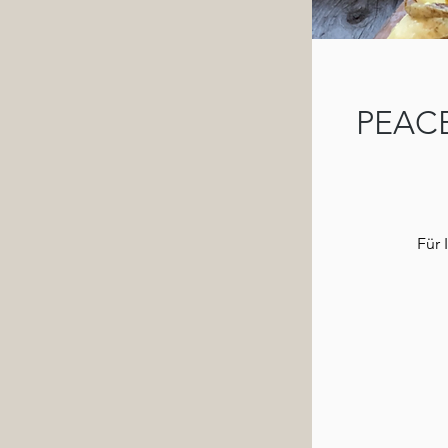
PEACE 
Für 