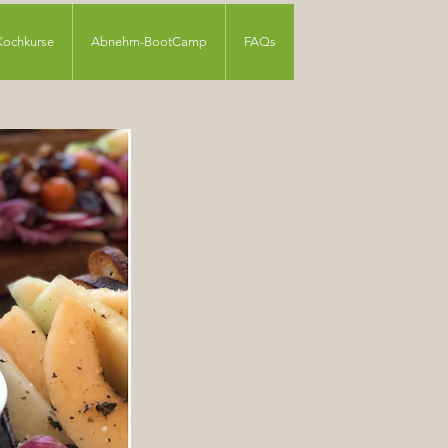
Kochkurse
Abnehm-BootCamp
FAQs