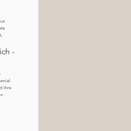
us 
te 
, 
ch - 
 
enial 
 ihre 
n 