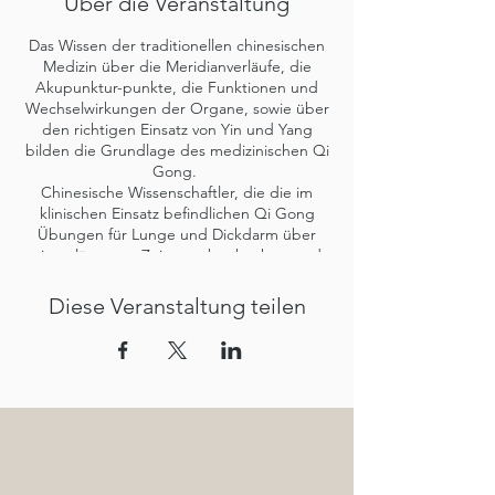
Über die Veranstaltung
Das Wissen der traditionellen chinesischen
Medizin über die Meridianverläufe, die
Akupunktur-punkte, die Funktionen und
Wechselwirkungen der Organe, sowie über
den richtigen Einsatz von Yin und Yang
bilden die Grundlage des medizinischen Qi
Gong.
Chinesische Wissenschaftler, die die im
klinischen Einsatz befindlichen Qi Gong
Übungen für Lunge und Dickdarm über
einen längeren Zeitraum beobachtet und
analysiert haben, konnten folgende
gesundheitsverbessernden Reaktionen im
Diese Veranstaltung teilen
Körper vieler Patienten festhalten:
Verbesserung der Atemfunktion
(Atemfrequenz, Atemzugvolumen)
Regulation des ph-Wertes im Blut
Beeinflussung des Herzens
(Herzfrequenz, Herzratenvariabilität)
Stärkung des Immunsystems