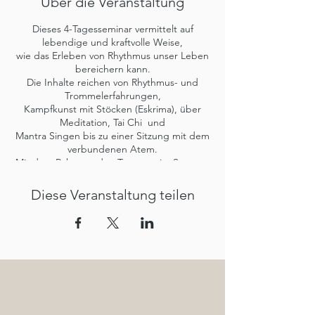
Über die Veranstaltung
Dieses 4-Tagesseminar vermittelt auf
lebendige und kraftvolle Weise,
wie das Erleben von Rhythmus unser Leben
bereichern kann.
Die Inhalte reichen von Rhythmus- und
Trommelerfahrungen,
Kampfkunst mit Stöcken (Eskrima), über
Meditation, Tai Chi und
Mantra Singen bis zu einer Sitzung mit dem
verbundenen Atem.
Mit dem Rahmen, den Tamanga im Sommer
bietet, mit leckerem
veganem Essen auf der Terrasse,
Diese Veranstaltung teilen
schwimmen im Naturteich,
der tollen Landschaft der südsteirischen
Weingegend, werden die Tage
zu einem Wohlfühlprogramm zum
regenerieren und Kraft tanken.
Es sind keine rhythmische Vorkenntnisse
erforderlich.
Im Seminarpreis sind keine Nächtigungs-