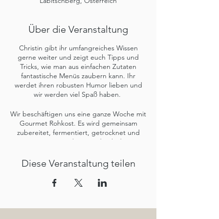
Labitschberg, Österreich
Über die Veranstaltung
Christin gibt ihr umfangreiches Wissen
gerne weiter und zeigt euch Tipps und
Tricks, wie man aus einfachen Zutaten
fantastische Menüs zaubern kann. Ihr
werdet ihren robusten Humor lieben und
wir werden viel Spaß haben.
Wir beschäftigen uns eine ganze Woche mit
Gourmet Rohkost. Es wird gemeinsam
zubereitet, fermentiert, getrocknet und
gemixt. Es geht quer durch die
Rohkostküche. Von Brot, Crackern, Pizza,
Wraps, Soßen, Torten bis hin zu
Diese Veranstaltung teilen
fermentierten Speisen. Ihr werdet im
Umgang mit Standmixern, Dörrgeräten,
Thermomix, Spiralschneider und weiteren
nützlichen Küchenutensilien für den
Rohkost-Bereich geschult.