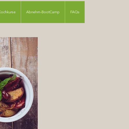
Kochkurse
Abnehm-BootCamp
FAQs