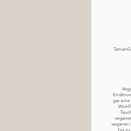
TamanGa
Vega
Ernährun
gar eine
Wohlf
Tauc
veganen
veganen 
bis zu