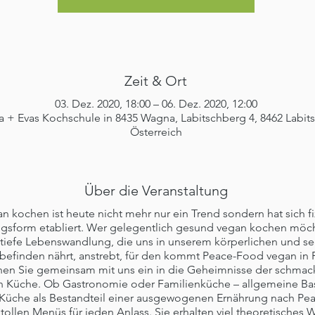
Zeit & Ort
03. Dez. 2020, 18:00 – 06. Dez. 2020, 12:00
 + Evas Kochschule in 8435 Wagna, Labitschberg 4, 8462 Labit
Österreich
Über die Veranstaltung
n kochen ist heute nicht mehr nur ein Trend sondern hat sich fi
gsform etabliert. Wer gelegentlich gesund vegan kochen möc
 tiefe Lebenswandlung, die uns in unserem körperlichen und se
befinden nährt, anstrebt, für den kommt Peace-Food vegan in 
hen Sie gemeinsam mit uns ein in die Geheimnisse der schmac
 Küche. Ob Gastronomie oder Familienküche – allgemeine Bas
Küche als Bestandteil einer ausgewogenen Ernährung nach Pe
 tollen Menüs für jeden Anlass. Sie erhalten viel theoretisches 