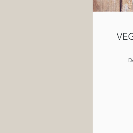
VE
Do