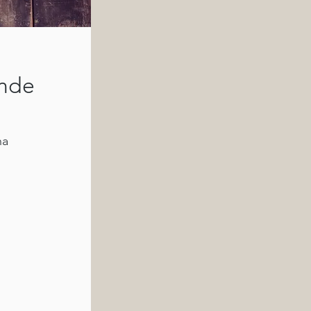
nde
na