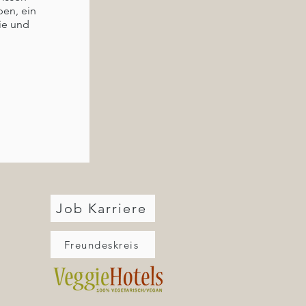
en, ein
ie und
en zwei
1. Tag
nsamen
amanga,
Innen.
halten!
Job Karriere
Freundeskreis