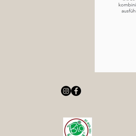
kombini
ausfüh
(Im Ra
Woche
Anrei
Abendes
Theori
Im Semi