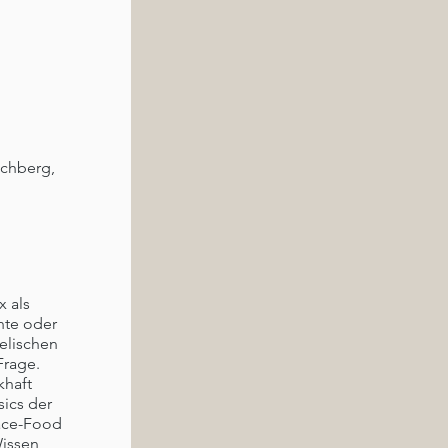
schberg,
x als
hte oder
elischen
Frage.
khaft
ics der
ace-Food
Wissen