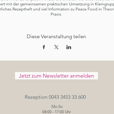
ert mit der gemeinsamen praktischen Umsetzung in Kleingrupp
rliches Rezeptheft und viel Information zu Peace Food in Theor
Praxis.
Teil 1 ist ein Grundlagenkurs
Teil 2 enthält weiterführende Inhalte.
Diese Veranstaltung teilen
hmen der Zertifizierung zum Veganen Ernährungsberater ergeb
nend-Workshops eine Kochpraxis-Woche.)
Was erwartet Euch:
se und Einführung in die Peace Food Küche bei einem gemei
sen, täglich 4-5 Stunden Kochkurs mit Ernten im Garten von T
eeinheit, gemeinsames Kochen und Essen Max. 10 Teilnehmer
Seminarpreis:
350 Euro
Jetzt zum Newsletter anmelden
narpreis sind keine Nächtigungs- und Verpflegungskosten ent
Rezeption 0043 3453 33 600
Mo-So
08:00 - 17:00 Uhr