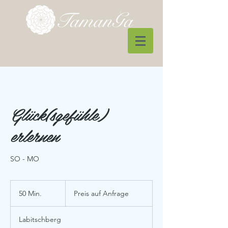
Glück(sgefühle)
erlernen
SO - MO
Preis
auf
50 Min.
5
Preis auf Anfrage
Anfrage
0
M
Labitschberg
i