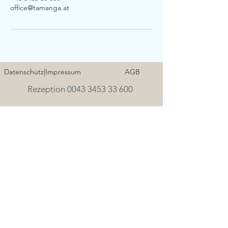
office@tamanga.at
Datenschutz|Impressum
AGB
Rezeption 0043 3453 33 600
Mo-So
08:00 - 17:00 Uhr
KONTAKT • ANFAHRT >>>
Jetzt zum Newsletter anmelden